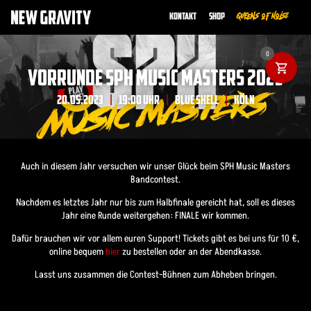
Kontakt
Shop
Queens of Noise
0
VORRUNDE SPH MUSIC MASTERS 2023
20.05.2023
19:00 UHR
BLUE SHELL
KÖLN
|
|
|
Auch in diesem Jahr versuchen wir unser Glück beim SPH Music Masters
Bandcontest.
Nachdem es letztes Jahr nur bis zum Halbfinale gereicht hat, soll es dieses
Jahr eine Runde weitergehen: FINALE wir kommen.
Dafür brauchen wir vor allem euren Support! Tickets gibt es bei uns für 10 €,
online bequem
hier
zu bestellen oder an der Abendkasse.
Lasst uns zusammen die Contest-Bühnen zum Abheben bringen.