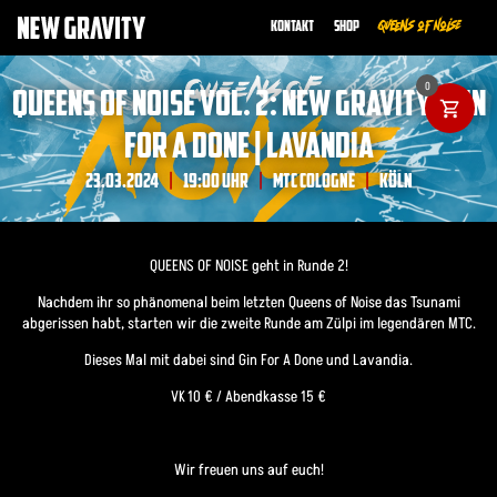
Kontakt
Shop
Queens of Noise
0
QUEENS OF NOISE VOL. 2: NEW GRAVITY | GIN
FOR A DONE | LAVANDIA
23.03.2024
19:00 UHR
MTC COLOGNE
KÖLN
|
|
|
QUEENS OF NOISE geht in Runde 2!
Nachdem ihr so phänomenal beim letzten Queens of Noise das Tsunami
abgerissen habt, starten wir die zweite Runde am Zülpi im legendären MTC.
Dieses Mal mit dabei sind Gin For A Done und Lavandia.
VK 10 € / Abendkasse 15 €
Wir freuen uns auf euch!