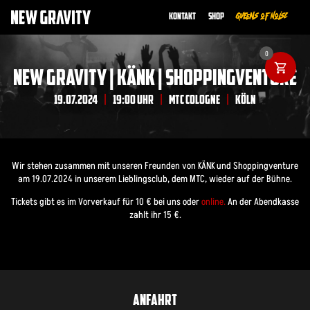
Kontakt
Shop
Queens of Noise
0
NEW GRAVITY | KÄNK | SHOPPINGVENTURE
19.07.2024
19:00 UHR
MTC COLOGNE
KÖLN
|
|
|
Wir stehen zusammen mit unseren Freunden von KÄNK und Shoppingventure
am 19.07.2024 in unserem Lieblingsclub, dem MTC, wieder auf der Bühne.
Tickets gibt es im Vorverkauf für 10 € bei uns oder
online.
An der Abendkasse
zahlt ihr 15 €.
ANFAHRT